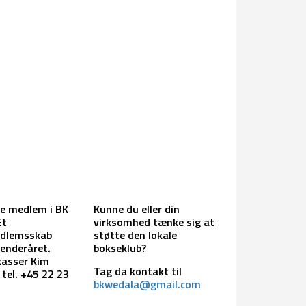
te medlem i BK
Kunne du eller din
Et
virksomhed tænke sig at
edlemsskab
støtte den lokale
lenderåret.
bokseklub?
kasser Kim
Tag da kontakt til
tel. +45 22 23
bkwedala@gmail.com